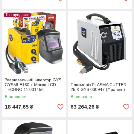
Топ продажів
Зварювальний інвертор GYS
GYSMI Е160 + Маска LCD
Плазморіз PLASMA CUTTER
TECHNO 11 031456
25 K GYS 030947 (Франція)
В наявності
В наявності
18 447,65
63 264,26
₴
₴