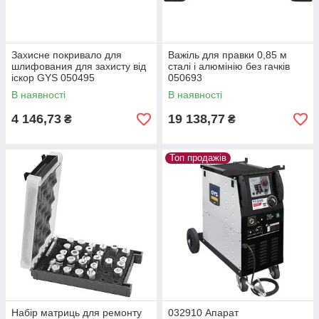
Захисне покривало для
Важіль для правки 0,85 м
шлифования для захисту від
сталі і алюмінію без гачків
іскор GYS 050495
050693
В наявності
В наявності
4 146,73
19 138,77
₴
₴
Топ продажів
Набір матриць для ремонту
032910 Апарат