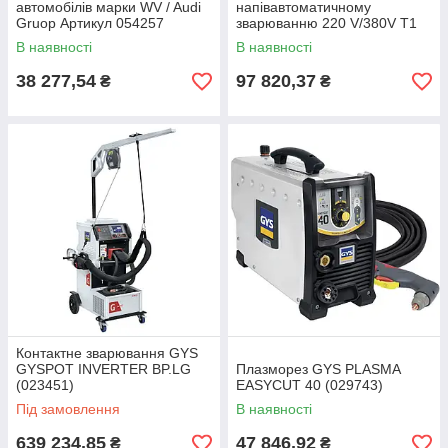
автомобілів марки WV / Audi
напівавтоматичному
Gruop Артикул 054257
зварюванню 220 V/380V T1
GYS AUTO DV
В наявності
В наявності
38 277,54
97 820,37
₴
₴
Контактне зварювання GYS
GYSPOT INVERTER BP.LG
Плазморез GYS PLASMA
(023451)
EASYCUT 40 (029743)
Під замовлення
В наявності
639 234,85
47 846,92
₴
₴