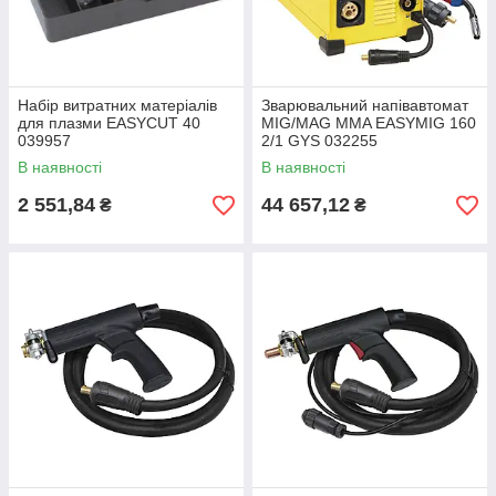
Набір витратних матеріалів
Зварювальний напівавтомат
для плазми EASYCUT 40
MIG/MAG MMA EASYMIG 160
039957
2/1 GYS 032255
В наявності
В наявності
2 551,84
44 657,12
₴
₴