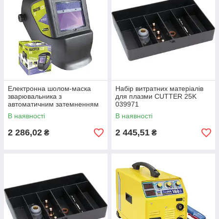
Електронна шолом-маска
Набір витратних матеріалів
зварювальника з
для плазми CUTTER 25K
автоматичним затемненням
039971
GYS MASTER LCD 11 043442
В наявності
В наявності
2 286,02
2 445,51
₴
₴