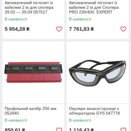
Автоматичний пістолет із
Автоматичний пістолет із
кабелем 2 м для спотера
кабелем 2 м для Спотера
39.02 — 39.04 057517
PRO 230/400. EXPERT
200/230/400 COMBI
В наявності
В наявності
230EPRO 057524
5 954,28
7 761,83
₴
₴
Профільний калібр 250 мм
Окуляри захисні прозорі з
052840
обтюратором GYS 047778
В наявності
В наявності
850,61
1 116,43
₴
₴