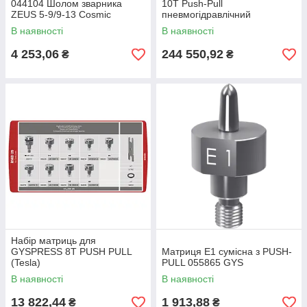
044104 Шолом зварника
10T Push-Pull
ZEUS 5-9/9-13 Cosmic
пневмогідравлічний
заклепочник для ремонту
В наявності
В наявності
кузовів
4 253,06
244 550,92
₴
₴
Набір матриць для
GYSPRESS 8T PUSH PULL
Матриця E1 сумісна з PUSH-
(Tesla)
PULL 055865 GYS
В наявності
В наявності
13 822,44
1 913,88
₴
₴