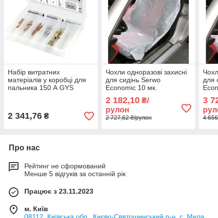
Набір витратних
Чохли одноразові захисні
Чохл
матеріалів у коробці для
для сидінь Serwo
для 
пальника 150 А GYS
Economic 10 мк.
Econ
041226
(0990221), поліетиленові,
(099
2 182,10
3 7
₴/
в рулоні (250 шт.)
в ру
рулон
рул
2 341,76
₴
2 727,62 ₴/рулон
4 656
Про нас
Рейтинг не сформований
Менше 5 відгуків за останній рік
Працює з 23.11.2023
м. Київ
08112, Київська обл., Києво-Святошинський р-н, с. Мила,