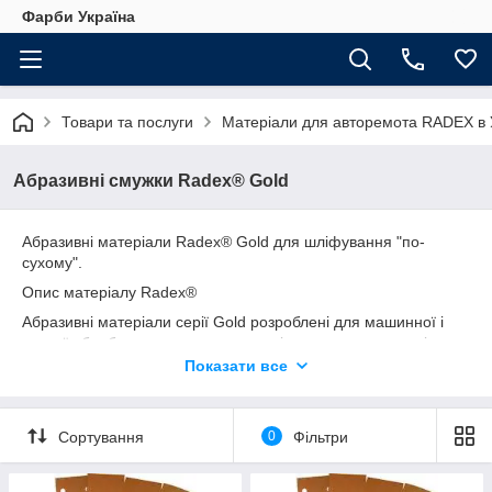
Фарби Україна
Товари та послуги
Матеріали для авторемота RADEX в У
Абразивні смужки Radex® Gold
Абразивні матеріали Radex® Gold для шліфування "по-
сухому".
Опис матеріалу Radex®
Абразивні матеріали серії Gold розроблені для машинної і
ручної обробки поверхонь самого різного характеру – від
зачистки поверхні від іржі та шліфування шпаклівки, до
Показати все
шліфування ґрунту перед нанесенням лакофарбового
покриття. Абразивні матеріали серії Gold виготовляються на
основі штучно вирощеного мінералу оксиду алюмінію, який
Сортування
0
Фільтри
не втрачає міцності при зносі і зберігає чудову ріжучу
здатність протягом усього терміну служби. Абразив
наноситься на спеціально оброблену паперову підкладку, що