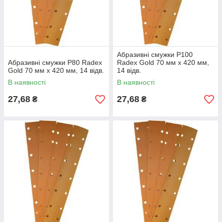
Смуги з кріпленням на липучці 70мм х 127мм 8 отворів
Будова
Абразивні смужки Р100
Градація Р60-Р500
Абразивні смужки Р80 Radex
Radex Gold 70 мм х 420 мм,
Gold 70 мм х 420 мм, 14 відв.
14 відв.
Латексна Основа папір щільності «З»
В наявності
В наявності
27,68
27,68
₴
₴
Мінерал Оксид Алюмінію Покриття