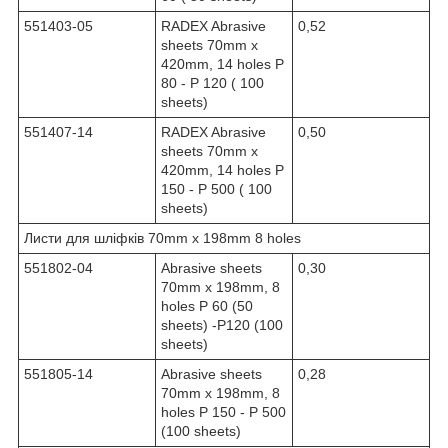
551403-05
RADEX Abrasive
0,52
sheets 70mm х
420mm, 14 holes P
80 - P 120 ( 100
sheets)
551407-14
RADEX Abrasive
0,50
sheets 70mm х
420mm, 14 holes P
150 - P 500 ( 100
sheets)
Листи для шліфків 70mm x 198mm 8 holes
551802-04
Abrasive sheets
0,30
70mm х 198mm, 8
holes P 60 (50
sheets) -P120 (100
sheets)
551805-14
Abrasive sheets
0,28
70mm х 198mm, 8
holes P 150 - P 500
(100 sheets)