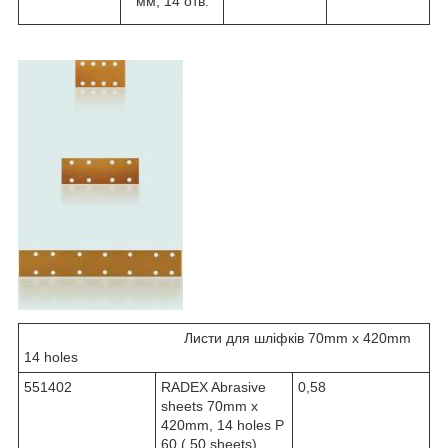
мм, 14 отв.
Листи для шліфків 70mm x 420mm
14 holes
551402
RADEX Abrasive
0,58
sheets 70mm х
420mm, 14 holes P
60 ( 50 sheets)