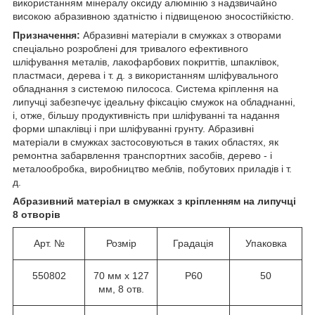
використанням мінералу оксиду алюмінію з надзвичайно
високою абразивною здатністю і підвищеною зносостійкістю.
Призначення:
Абразивні матеріали в смужках з отворами
спеціально розроблені для тривалого ефективного
шліфування металів, лакофарбових покриттів, шпаклівок,
пластмаси, дерева і т. д. з використанням шліфувального
обладнання з системою пилососа. Система кріплення на
липучці забезпечує ідеальну фіксацію смужок на обладнанні,
і, отже, більшу продуктивність при шліфуванні та надання
форми шпаклівці і при шліфуванні грунту. Абразивні
матеріали в смужках застосовуються в таких областях, як
ремонтна забарвлення транспортних засобів, дерево - і
металообробка, виробництво меблів, побутових приладів і т.
д.
Абразивний матеріал в смужках з кріпленням на липучці
8 отворів
Арт. №
Розмір
Градація
Упаковка
550802
70 мм х 127
Р60
50
мм, 8 отв.