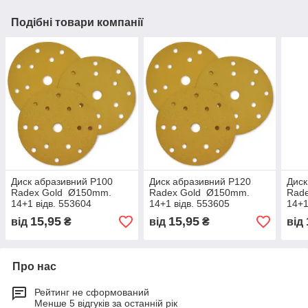
Подібні товари компанії
Диск абразивний Р100
Диск абразивний Р120
Диск
Radex Gold Ø150mm.
Radex Gold Ø150mm.
Rad
14+1 відв. 553604
14+1 відв. 553605
14+1
15,95
15,95
від
₴
від
₴
від
Про нас
Рейтинг не сформований
Менше 5 відгуків за останній рік