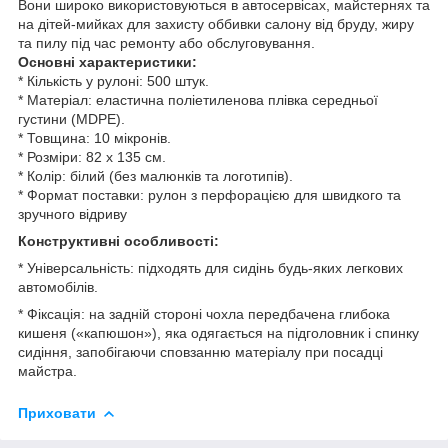
Вони широко використовуються в автосервісах, майстернях та
на дітей-мийках для захисту оббивки салону від бруду, жиру
та пилу під час ремонту або обслуговування.
Основні характеристики:
* Кількість у рулоні: 500 штук.
* Матеріал: еластична поліетиленова плівка середньої
густини (MDPE).
* Товщина: 10 мікронів.
* Розміри: 82 x 135 см.
* Колір: білий (без малюнків та логотипів).
* Формат поставки: рулон з перфорацією для швидкого та
зручного відриву
Конструктивні особливості:
* Універсальність: підходять для сидінь будь-яких легкових
автомобілів.
* Фіксація: на задній стороні чохла передбачена глибока
кишеня («капюшон»), яка одягається на підголовник і спинку
сидіння, запобігаючи сповзанню матеріалу при посадці
майстра.
Приховати