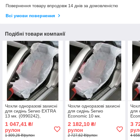
Повернення товару впродовж 14 днів за домовленістю
Всі умови повернення
Подібні товари компанії
Чохли одноразові захисні
Чохли одноразові захисні
Чохл
для сидінь Serwo EXTRA
для сидінь Serwo
для 
13 мк. (0990242),
Economic 10 мк.
Econ
поліетиленові, в рулоні
(0990221), поліетиленові,
(099
1 047,41
2 182,10
3 7
₴/
₴/
(100) шт.)
в рулоні (250 шт.)
в ру
рулон
рулон
рул
1 309,26 ₴/рулон
2 727,62 ₴/рулон
4 656