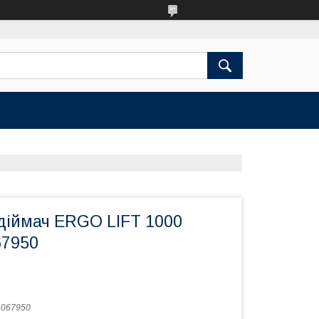
діймач ERGO LIFT 1000
67950
:
067950