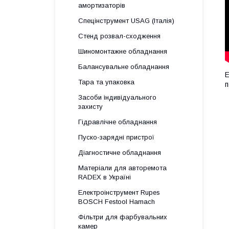
амортизаторів
Спецінструмент USAG (Італія)
Стенд розвал-сходження
Шиномонтажне обладнання
Балансувальне обладнання
E
Тара та упаковка
п
Засоби індивідуального
захисту
Гідравлічне обладнання
Пуско-зарядні пристрої
Діагностичне обладнання
Матеріали для авторемота
RADEX в Україні
Електроінструмент Rupes
BOSCH Festool Hamach
Фільтри для фарбувальних
камер