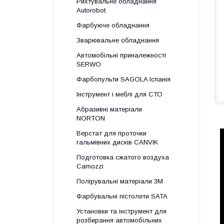
Рихтувальне обладнання
Autorobot
Фарбуюче обладнання
Зварювальне обладнання
Автомобільні приналежності
SERWO
Фарбопульти SAGOLA Іспанія
Інструмент і меблі для СТО
Абразивні матеріали
NORTON
Верстат для проточки
гальмівних дисків CANVIK
Подготовка сжатого воздуха
Camozzi
Полірувальні матеріали 3М
Фарбувальні пістолети SATA
Установки та інструмент для
розбирання автомобільних