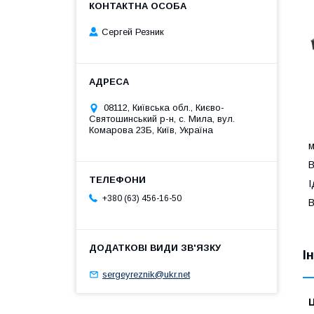
Сергей Резник
08112, Київська обл., Києво-
Святошинський р-н, с. Мила, вул.
Комарова 23Б, Київ, Україна
м
В
І
+380 (63) 456-16-50
В
І
sergeyreznik@ukr.net
Ц