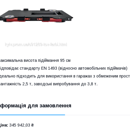
аксимальна висота підіймання 95 см
ідповідає стандарту EN 1493 (відносно автомобільних підіймачів)
деально підходить для використання в гаражах з обмеженим прос
антажність 2,5 т, заводські випробування до 3,8 т.
нформація для замовлення
іна:
345 942,03 ₴