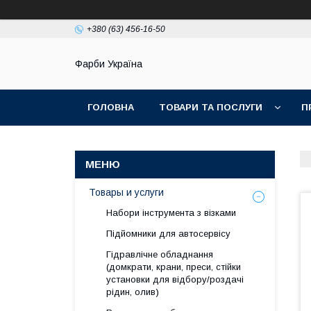
+380 (63) 456-16-50
Фарби Україна
ГОЛОВНА
ТОВАРИ ТА ПОСЛУГИ
П
Товары и услуги
Набори інструмента з візками
Підйомники для автосервісу
Гідравлічне обладнання
(домкрати, крани, преси, стійки
установки для вiдбору/роздачi
рiдин, олив)