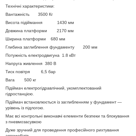
Технічні характеристики:
Вантажність 3500 Кг
Висота підіймання 1430 мм
Довжина платформи 2170 мм
Ширина платформи 680 мм
Глибина заглиблення фундаменту 200 мм
Потужність електродвигуна 1.8 кВт
Напруга живлення 380 В
Тиск повітря 6,5 бар
Вага 500 кг
Підіймач електрогідравлічний, укомплектований
гідростанцією.
Підіймач встановлюється із заглибленням у фундамент —
урівень із підлогою.
Має всі контрольні виконавчі елементи безпеки та блокування
з пневмозасувкою
Дуже зручний для проведення професійного рихтування
автомобілів