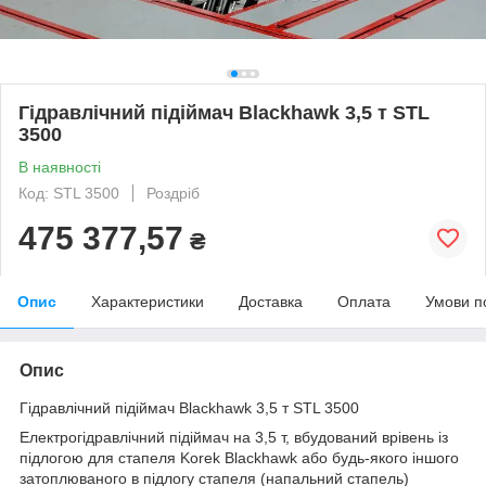
Гідравлічний підіймач Blackhawk 3,5 т STL
3500
В наявності
Код: STL 3500
Роздріб
475 377,57
₴
Опис
Характеристики
Доставка
Оплата
Умови п
Опис
Гідравлічний підіймач Blackhawk 3,5 т STL 3500
Електрогідравлічний підіймач на 3,5 т, вбудований врівень із
підлогою для стапеля Korek Blackhawk або будь-якого іншого
затоплюваного в підлогу стапеля (напальний стапель)