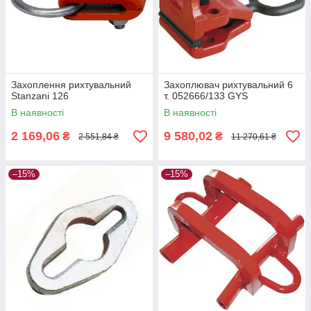
Захоплення рихтувальний
Захоплювач рихтувальний 6
Stanzani 126
т. 052666/133 GYS
В наявності
В наявності
2 169,06
9 580,02
₴
₴
2 551,84 ₴
11 270,61 ₴
–15%
–15%