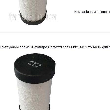
Компанія тимчасово 
ільтруючий елемент фільтра Camozzi серії MX2, MC2 тонкість фільт