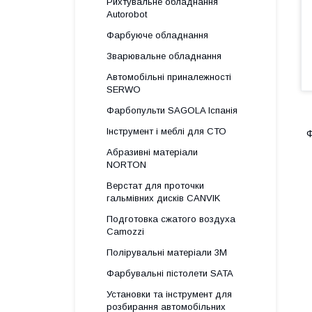
Рихтувальне обладнання
Autorobot
Фарбуюче обладнання
Зварювальне обладнання
Автомобільні приналежності
SERWO
Фарбопульти SAGOLA Іспанія
Інструмент і меблі для СТО
Ф
Абразивні матеріали
NORTON
Верстат для проточки
гальмівних дисків CANVIK
Подготовка сжатого воздуха
Camozzi
Полірувальні матеріали 3М
Фарбувальні пістолети SATA
Установки та інструмент для
розбирання автомобільних