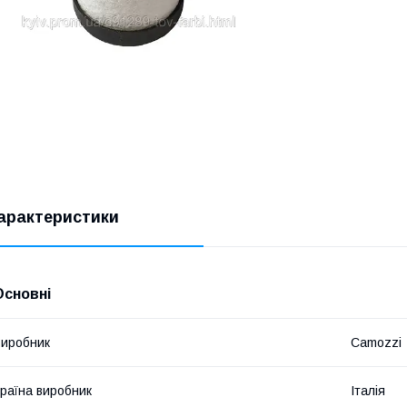
арактеристики
Основні
иробник
Camozzi
раїна виробник
Італія