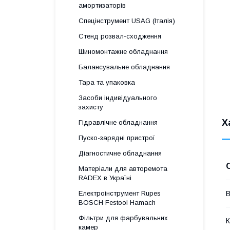
амортизаторів
Спецінструмент USAG (Італія)
Стенд розвал-сходження
Шиномонтажне обладнання
Балансувальне обладнання
Тара та упаковка
Засоби індивідуального
захисту
Х
Гідравлічне обладнання
Пуско-зарядні пристрої
Діагностичне обладнання
Матеріали для авторемота
RADEX в Україні
Електроінструмент Rupes
В
BOSCH Festool Hamach
Фільтри для фарбувальних
К
камер