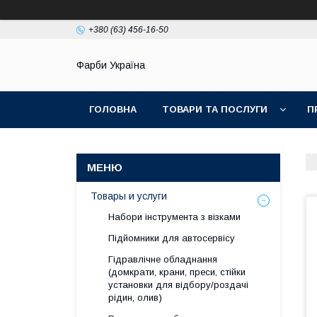
+380 (63) 456-16-50
Фарби Україна
ГОЛОВНА
ТОВАРИ ТА ПОСЛУГИ
П
Товары и услуги
Набори інструмента з візками
Підйомники для автосервісу
Гідравлічне обладнання
(домкрати, крани, преси, стійки
установки для вiдбору/роздачi
рiдин, олив)