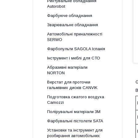
Рихтувальне обладнання
Autorobot
Фарбуюче обладнання
Зварювальне обладнання
Автомобільні приналежності
SERWO
Фарбопульти SAGOLA Іспанія
Інструмент і меблі для СТО
Абразивні матеріали
NORTON
G
Верстат для проточки
гальмівних дисків CANVIK
В
Подготовка сжатого воздуха
Camozzi
Полірувальні матеріали 3М
Фарбувальні пістолети SATA
Установки та інструмент для
розбирання автомобільних