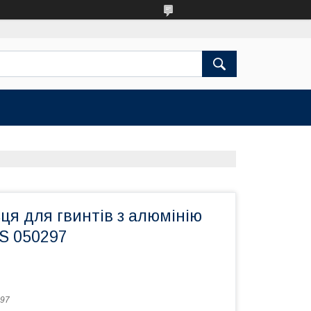
ьця для гвинтів з алюмінію
YS 050297
97