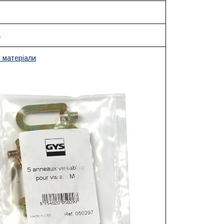
а
і матеріали