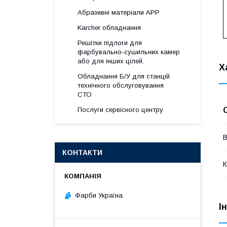
Абразивні матеріали АРР
Karcher обладнання
Решітки підлоги для
фарбувально-сушильних камер
або для інших цілей.
Х
Обладнання Б/У для станцій
технічного обслуговування
СТО
Послуги сервісного центру
В
КОНТАКТИ
К
Фарби Україна
І