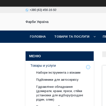
+380 (63) 456-16-50
Фарби Україна
ГОЛОВНА
ТОВАРИ ТА ПОСЛУГИ
П
Товары и услуги
Набори інструмента з візками
Підйомники для автосервісу
Гідравлічне обладнання
(домкрати, крани, преси, стійки
установки для вiдбору/роздачi
рiдин, олив)