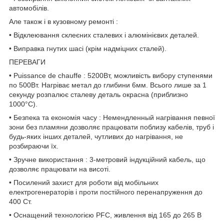
автомобілів.
Але також і в кузовному ремонті :
• Відклеювання склеєних сталевих і алюмінієвих деталей.
• Виправка гнутих шасі (крім надміцних сталей).
ПЕРЕВАГИ
• Puissance de chauffe : 5200Вт, можливість вибору ступенями
по 500Вт. Нагріває метал до глибини 6мм. Всього лише за 1
секунду розпалює сталеву деталь окрасна (приблизно
1000°C).
• Безпека та економія часу : Немендленный нагрівання певної
зони без пламяни дозволяє працювати поблизу кабелів, труб і
будь-яких інших деталей, чутливих до нагрівання, не
розбираючи їх.
• Зручне використання : 3-метровий індукційний кабель, що
дозволяє працювати на висоті.
• Посилений захист для роботи від мобільних
електрогенераторів і проти постійного перенапруження до
400 Ст.
• Оснащений технологією PFC, живлення від 165 до 265 В