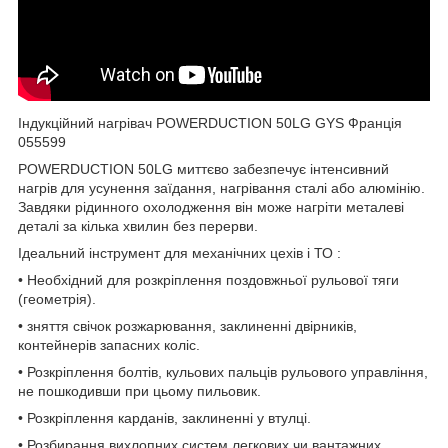
Індукційний нагрівач POWERDUCTION 50LG GYS Франція
055599
POWERDUCTION 50LG миттєво забезпечує інтенсивний
нагрів для усунення заїдання, нагрівання сталі або алюмінію.
Завдяки рідинного охолодження він може нагріти металеві
деталі за кілька хвилин без перерви.
Ідеальний інструмент для механічних цехів і ТО :
• Необхідний для розкріплення поздовжньої рульової тяги
(геометрія).
• зняття свічок розжарювання, заклиненні двірників,
контейнерів запасних коліс.
• Розкріплення болтів, кульових пальців рульового управління,
не пошкодивши при цьому пильовик.
• Розкріплення карданів, заклиненні у втулці.
• Розбирання вихлопних систем легкових чи вантажних