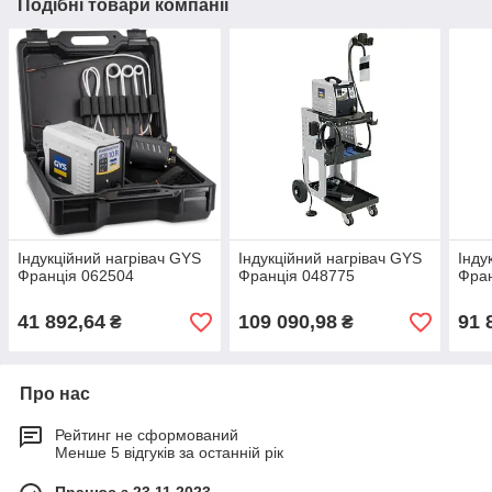
Подібні товари компанії
Індукційний нагрівач GYS
Індукційний нагрівач GYS
Інду
Франція 062504
Франція 048775
Фран
41 892,64
109 090,98
91 
₴
₴
Про нас
Рейтинг не сформований
Менше 5 відгуків за останній рік