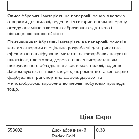
Опис:
Абразивні матеріали на паперовій основі в колах з
отворами для пиловідведення і з використанням мінералу
оксиду алюмінію з високою абразивною здатністю і
підвищеною зносостійкістю.
Призначення:
Абразивні матеріали на паперовій основі в
колах з отворами спеціально розроблені для тривалого
ефективного шліфування металів, лакофарбових покриттів,
шпаклівок, пластмаси, дерева тощо. з використанням
шліфувального обладнання з системою пиловідведення.
Застосовуються в таких галузях, як ремонтне та конвеєрне
фарбування транспортних засобів, дерево- та
металообробка, виробництво меблів, побутових приладів
тощо.
Ціна Євро
553602
Диск абразивний
0,38
Radex Gold