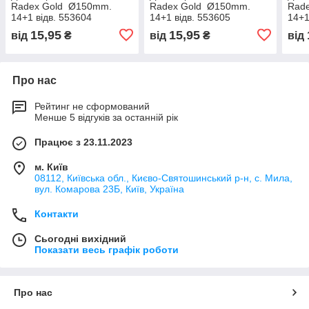
Radex Gold Ø150mm.
Radex Gold Ø150mm.
Rad
14+1 відв. 553604
14+1 відв. 553605
14+1
15,95
15,95
від
₴
від
₴
від
Про нас
Рейтинг не сформований
Менше 5 відгуків за останній рік
Працює з 23.11.2023
м. Київ
08112, Київська обл., Києво-Святошинський р-н, с. Мила,
вул. Комарова 23Б, Київ, Україна
Контакти
Сьогодні вихідний
Показати весь графік роботи
Про нас