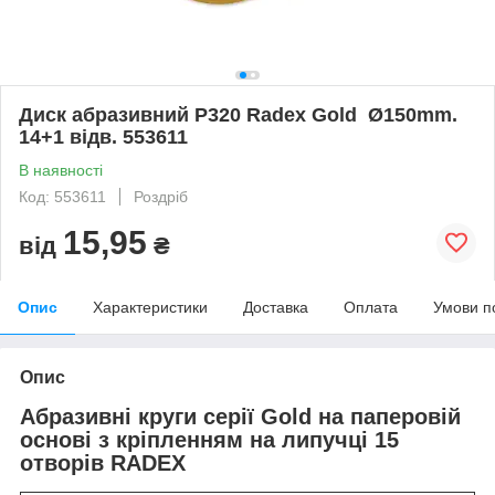
Диск абразивний Р320 Radex Gold Ø150mm.
14+1 відв. 553611
В наявності
Код: 553611
Роздріб
15,95
від
₴
Опис
Характеристики
Доставка
Оплата
Умови п
Опис
Абразивні круги серії Gold на паперовій
основі з кріпленням на липучці 15
отворів RADEX