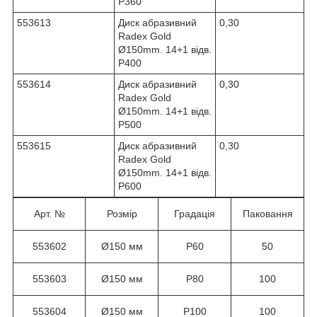
Р360
553613
Диск абразивний
0,30
Radex Gold
Ø150mm. 14+1 відв.
Р400
553614
Диск абразивний
0,30
Radex Gold
Ø150mm. 14+1 відв.
Р500
553615
Диск абразивний
0,30
Radex Gold
Ø150mm. 14+1 відв.
Р600
Арт. №
Розмір
Градація
Паковання
553602
Ø150 мм
Р60
50
553603
Ø150 мм
Р80
100
553604
Ø150 мм
Р100
100