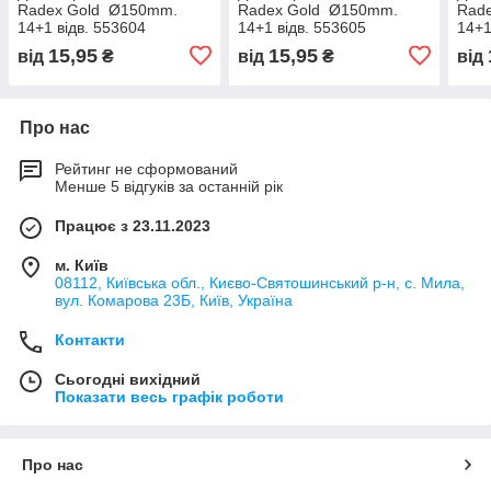
Radex Gold Ø150mm.
Radex Gold Ø150mm.
Rad
14+1 відв. 553604
14+1 відв. 553605
14+1
15,95
15,95
від
₴
від
₴
від
Про нас
Рейтинг не сформований
Менше 5 відгуків за останній рік
Працює з 23.11.2023
м. Київ
08112, Київська обл., Києво-Святошинський р-н, с. Мила,
вул. Комарова 23Б, Київ, Україна
Контакти
Сьогодні вихідний
Показати весь графік роботи
Про нас