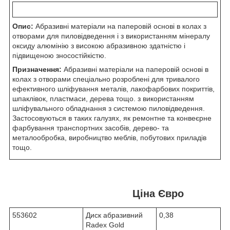
Опис:
Абразивні матеріали на паперовій основі в колах з
отворами для пиловідведення і з використанням мінералу
оксиду алюмінію з високою абразивною здатністю і
підвищеною зносостійкістю.
Призначення:
Абразивні матеріали на паперовій основі в
колах з отворами спеціально розроблені для тривалого
ефективного шліфування металів, лакофарбових покриттів,
шпаклівок, пластмаси, дерева тощо. з використанням
шліфувального обладнання з системою пиловідведення.
Застосовуються в таких галузях, як ремонтне та конвеєрне
фарбування транспортних засобів, дерево- та
металообробка, виробництво меблів, побутових приладів
тощо.
Ціна Євро
553602
Диск абразивний
0,38
Radex Gold