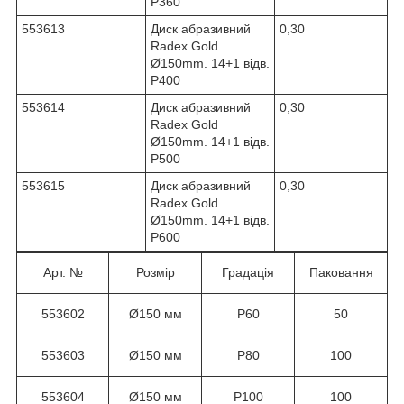
Р360
553613
Диск абразивний
0,30
Radex Gold
Ø150mm. 14+1 відв.
Р400
553614
Диск абразивний
0,30
Radex Gold
Ø150mm. 14+1 відв.
Р500
553615
Диск абразивний
0,30
Radex Gold
Ø150mm. 14+1 відв.
Р600
Арт. №
Розмір
Градація
Паковання
553602
Ø150 мм
Р60
50
553603
Ø150 мм
Р80
100
553604
Ø150 мм
Р100
100