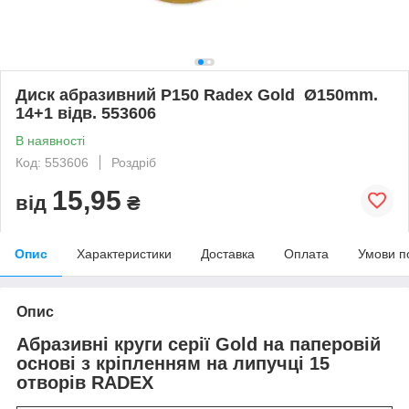
Диск абразивний Р150 Radex Gold Ø150mm.
14+1 відв. 553606
В наявності
Код: 553606
Роздріб
15,95
від
₴
Опис
Характеристики
Доставка
Оплата
Умови п
Опис
Абразивні круги серії Gold на паперовій
основі з кріпленням на липучці 15
отворів RADEX