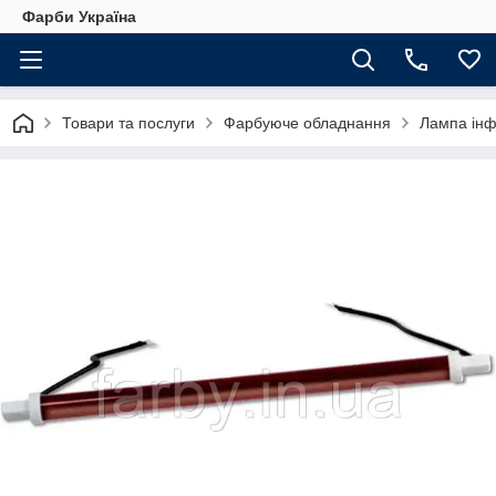
Фарби Україна
Товари та послуги
Фарбуюче обладнання
Лампа інф