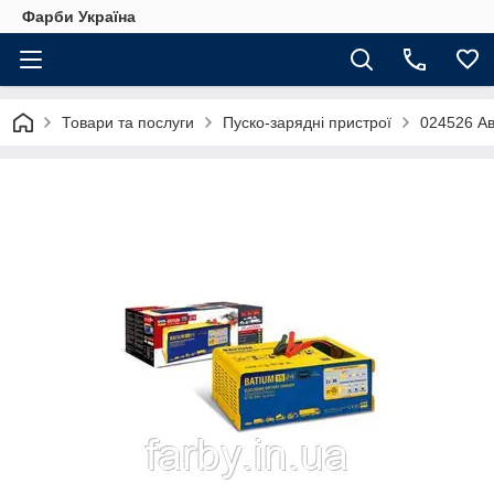
Фарби Україна
Товари та послуги
Пуско-зарядні пристрої
024526 Ав