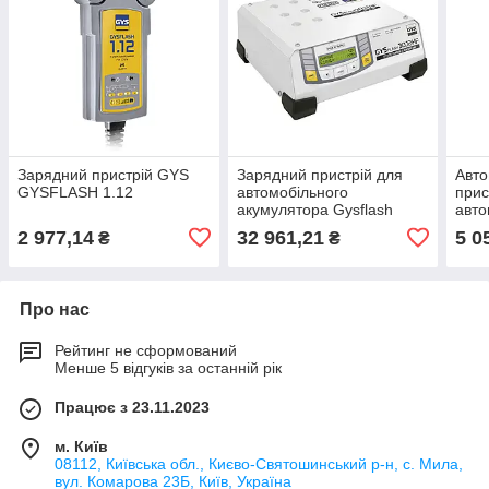
Зарядний пристрій GYS
Зарядний пристрій для
Авто
GYSFLASH 1.12
автомобільного
прис
акумулятора Gysflash
авт
30,12 HF, 029224, GYS
7000
2 977,14
32 961,21
5 0
₴
₴
Про нас
Рейтинг не сформований
Менше 5 відгуків за останній рік
Працює з 23.11.2023
м. Київ
08112, Київська обл., Києво-Святошинський р-н, с. Мила,
вул. Комарова 23Б, Київ, Україна