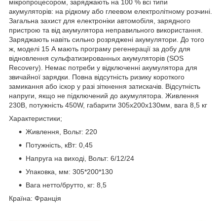
мікропроцесором, заряджають на 100 % всі типи
акумуляторів: на рідкому або глеевом електролітному розчині.
Загальна захист для електроніки автомобіля, зарядного
пристрою та від акумулятора неправильного використання.
Заряджають навіть сильно розряджені акумулятори. До того
ж, моделі 15 А мають програму регенерації за добу для
відновлення сульфатизированных акумуляторів (SOS
Recovery). Немає потреби у відключенні акумулятора для
звичайної зарядки. Повна відсутність ризику короткого
замикання або іскор у разі зіткнення затискачів. Відсутність
напруги, якщо не підключений до акумулятора. Живлення
230В, потужність 450W, габарити 305х200х130мм, вага 8,5 кг
Характеристики;
Живлення, Вольт: 220
Потужність, кВт: 0,45
Напруга на виході, Вольт: 6/12/24
Упаковка, мм: 305*200*130
Вага нетто/брутто, кг: 8,5
Країна: Франція