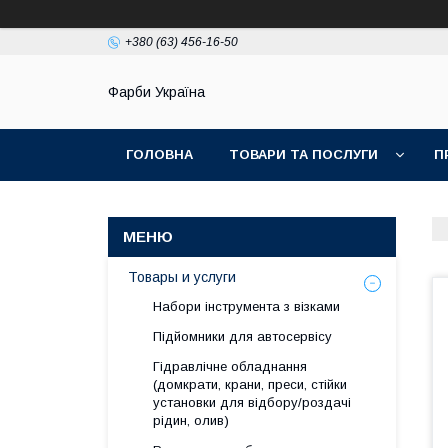
+380 (63) 456-16-50
Фарби Україна
ГОЛОВНА
ТОВАРИ ТА ПОСЛУГИ
П
Товары и услуги
Набори інструмента з візками
Підйомники для автосервісу
Гідравлічне обладнання
(домкрати, крани, преси, стійки
установки для вiдбору/роздачi
рiдин, олив)