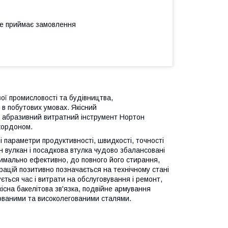
не приймає замовлення
вої промисловості та будівництва,
в побутових умовах. Якісний
 абразивний витратний інструмент Нортон
 кордоном.
і параметри продуктивності, швидкості, точності
н вулкан і посадкова втулка чудово збалансовані
симально ефективно, до повного його стирання,
брацій позитивно позначається на технічному стані
ться час і витрати на обслуговування і ремонт,
існа бакелітова зв'язка, подвійне армування
ованими та високолегованими сталями.