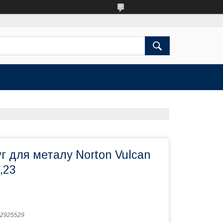
г для металу Norton Vulcan
2,23
2925529