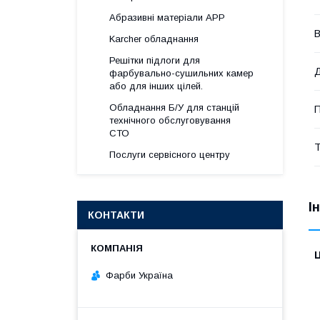
Абразивні матеріали АРР
В
Karcher обладнання
Решітки підлоги для
Д
фарбувально-сушильних камер
або для інших цілей.
Обладнання Б/У для станцій
П
технічного обслуговування
СТО
Послуги сервісного центру
І
КОНТАКТИ
Ц
Фарби Україна