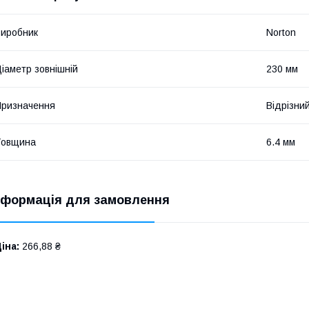
иробник
Norton
іаметр зовнішній
230 мм
ризначення
Відрізни
Товщина
6.4 мм
нформація для замовлення
іна:
266,88 ₴