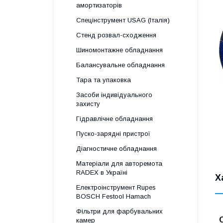
амортизаторів
Спецінструмент USAG (Італія)
Стенд розвал-сходження
Шиномонтажне обладнання
Балансувальне обладнання
Тара та упаковка
Засоби індивідуального
захисту
Гідравлічне обладнання
Пуско-зарядні пристрої
Діагностичне обладнання
Матеріали для авторемота
RADEX в Україні
Х
Електроінструмент Rupes
BOSCH Festool Hamach
Фільтри для фарбувальних
камер