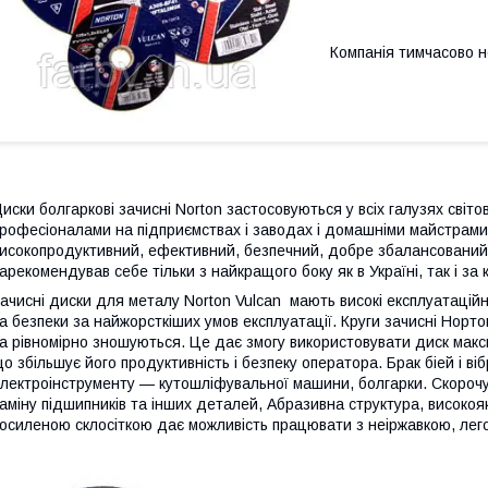
Компанія тимчасово 
иски болгаркові зачисні Norton застосовуються у всіх галузях світо
рофесіоналами на підприємствах і заводах і домашніми майстрами 
исокопродуктивний, ефективний, безпечний, добре збалансований
арекомендував себе тільки з найкращого боку як в Україні, так і за
ачисні диски для металу Norton Vulcan мають високі експлуатаційн
а безпеки за найжорсткіших умов експлуатації. Круги зачисні Норто
а рівномірно зношуються. Це дає змогу використовувати диск мак
о збільшує його продуктивність і безпеку оператора. Брак біей і ві
лектроінструменту — кутошліфувальної машини, болгарки. Скорочує
аміну підшипників та інших деталей, Абразивна структура, високояк
осиленою склосіткою дає можливість працювати з неіржавкою, лег