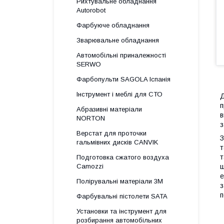
Рихтувальне обладнання
Autorobot
Фарбуюче обладнання
Зварювальне обладнання
Автомобільні приналежності
SERWO
Фарбопульти SAGOLA Іспанія
Інструмент і меблі для СТО
Д
п
Абразивні матеріали
в
NORTON
з
Верстат для проточки
З
гальмівних дисків CANVIK
т
т
Подготовка сжатого воздуха
Camozzi
щ
е
Полірувальні матеріали 3М
з
п
Фарбувальні пістолети SATA
Установки та інструмент для
розбирання автомобільних