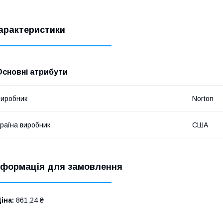
арактеристики
Основні атрибути
иробник
Norton
раїна виробник
США
нформація для замовлення
іна:
861,24 ₴