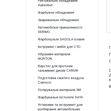
Рихтувальне обладнання
Autorobot
Фарбуюче обладнання
Зварювальне обладнання
Автомобільні приналежності
SERWO
Фарбопульти SAGOLA Іспанія
Інструмент і меблі для СТО
П
Абразивні матеріали
П
NORTON
О
Верстат для проточки
С
гальмівних дисків CANVIK
Д
Подготовка сжатого воздуха
п
Camozzi
В
Полірувальні матеріали 3М
Фарбувальні пістолети SATA
Установки та інструмент для
розбирання автомобільних