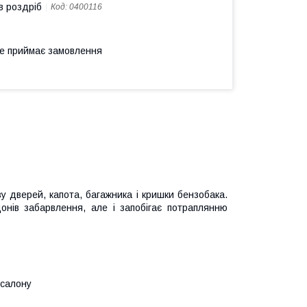
в роздріб
Код:
0400116
не приймає замовлення
зу дверей, капота, багажника і кришки бензобака.
донів забарвлення, але і запобігає потраплянню
 салону