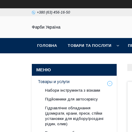
+380 (63) 456-16-50
Фарби Україна
ГОЛОВНА
ТОВАРИ ТА ПОСЛУГИ
П
Товары и услуги
Набори інструмента з візками
Підйомники для автосервісу
Гідравлічне обладнання
(домкрати, крани, преси, стійки
установки для вiдбору/роздачi
рiдин, олив)