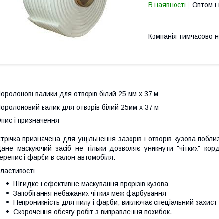
В наявності
Оптом і 
Компанія тимчасово 
оролонові валики для отворів білий 25 мм х 37 м
оролоновий валик для отворів білий 25мм х 37 м
пис і призначення
трічка призначена для ущільнення зазорів і отворів кузова побли
ане маскуючий засіб не тільки дозволяє уникнути "чітких" кор
ерепис і фарби в салон автомобіля.
ластивості
Швидке і ефективне маскування прорізів кузова
Запобігання небажаних чітких меж фарбування
Непроникність для пилу і фарби, виключає спеціальний захист
Скорочення обсягу робіт з виправлення похибок.