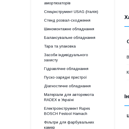
амортизаторів
Спецінструмент USAG (Італія)
Х
Стенд розвал-сходження
Шиномонтажне обладнання
Балансувальне обладнання
Тара та упаковка
Засоби індивідуального
В
захисту
Гідравлічне обладнання
К
Пуско-зарядні пристрої
Діагностичне обладнання
Матеріали для авторемота
І
RADEX в Україні
Електроінструмент Rupes
BOSCH Festool Hamach
Ц
Фільтри для фарбувальних
камер