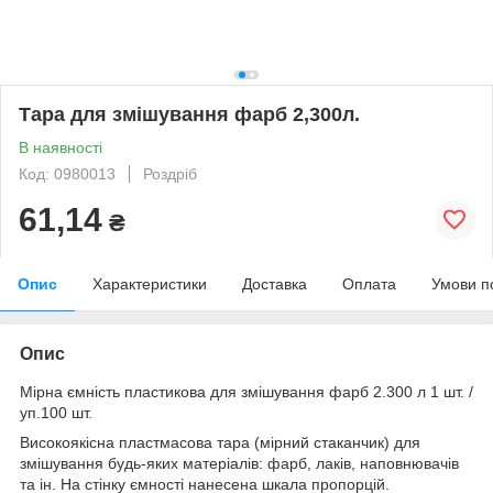
Тара для змішування фарб 2,300л.
В наявності
Код: 0980013
Роздріб
61,14
₴
Опис
Характеристики
Доставка
Оплата
Умови п
Опис
Мірна ємність пластикова для змішування фарб 2.300 л 1 шт. /
уп.100 шт.
Високоякісна пластмасова тара (мірний стаканчик) для
змішування будь-яких матеріалів: фарб, лаків, наповнювачів
та ін. На стінку ємності нанесена шкала пропорцій.