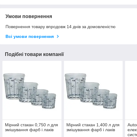
Умови повернення
Повернення товару впродовж 14 днів за домовленістю
Всі умови повернення
Подібні товари компанії
Мірний стакан 0,750 л для
Мірний стакан 1,400 л для
Auto
змішування фарб і лаків
змішування фарб і лаків
елек
сис