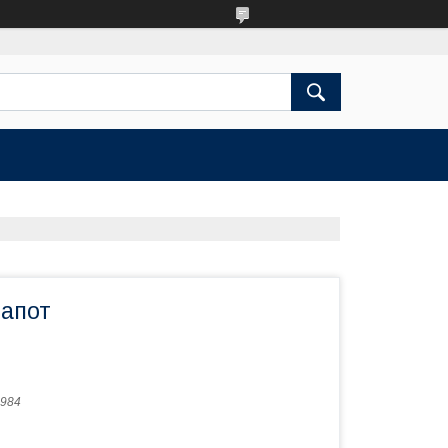
капот
984