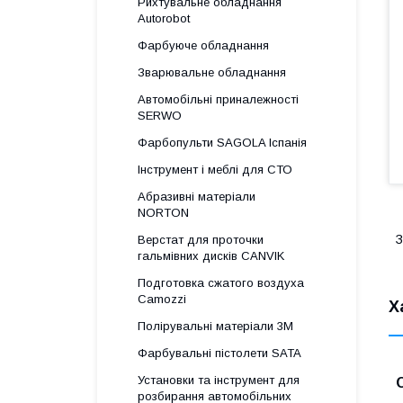
Рихтувальне обладнання
Autorobot
Фарбуюче обладнання
Зварювальне обладнання
Автомобільні приналежності
SERWO
Фарбопульти SAGOLA Іспанія
Інструмент і меблі для СТО
Абразивні матеріали
NORTON
З
Верстат для проточки
гальмівних дисків CANVIK
Подготовка сжатого воздуха
Camozzi
Х
Полірувальні матеріали 3М
Фарбувальні пістолети SATA
Установки та інструмент для
розбирання автомобільних