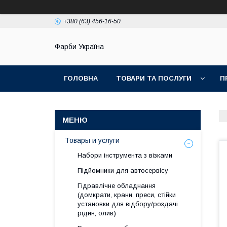
+380 (63) 456-16-50
Фарби Україна
ГОЛОВНА
ТОВАРИ ТА ПОСЛУГИ
П
Товары и услуги
Набори інструмента з візками
Підйомники для автосервісу
Гідравлічне обладнання
(домкрати, крани, преси, стійки
установки для вiдбору/роздачi
рiдин, олив)