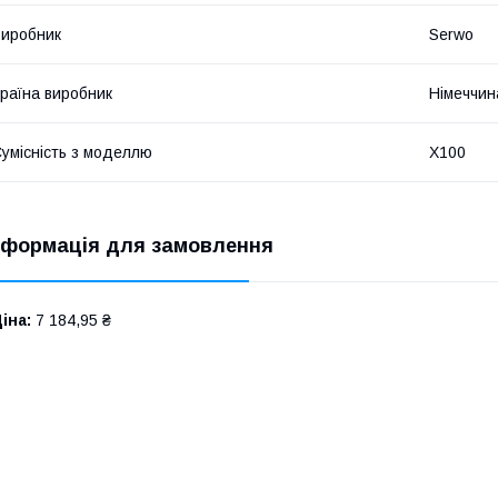
иробник
Serwo
раїна виробник
Німеччин
умісність з моделлю
X100
нформація для замовлення
іна:
7 184,95 ₴