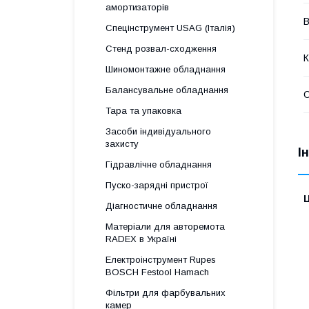
амортизаторів
В
Спецінструмент USAG (Італія)
Стенд розвал-сходження
К
Шиномонтажне обладнання
Балансувальне обладнання
С
Тара та упаковка
Засоби індивідуального
захисту
І
Гідравлічне обладнання
Пуско-зарядні пристрої
Ц
Діагностичне обладнання
Матеріали для авторемота
RADEX в Україні
Електроінструмент Rupes
BOSCH Festool Hamach
Фільтри для фарбувальних
камер