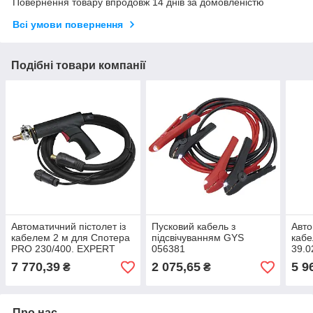
Повернення товару впродовж 14 днів за домовленістю
Всі умови повернення
Подібні товари компанії
Автоматичний пістолет із
Пусковий кабель з
Авто
кабелем 2 м для Спотера
підсвічуванням GYS
кабе
PRO 230/400. EXPERT
056381
39.0
200/230/400 COMBI
7 770,39
2 075,65
5 9
₴
₴
230EPRO 057524
Про нас