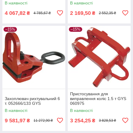
В наявності
В наявності
4 067,82
2 169,50
₴
₴
4 785,67 ₴
2 552,35 ₴
–15%
–15%
Пристосування для
Захоплювач рихтувальний 6
виправлення коліс 1.5 т GYS
т. 052666/133 GYS
060975
В наявності
В наявності
9 581,97
3 254,25
₴
₴
11 272,90 ₴
3 828,53 ₴