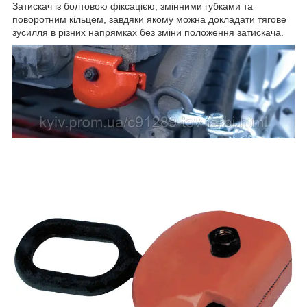
Затискач із болтовою фіксацією, змінними губками та
поворотним кільцем, завдяки якому можна докладати тягове
зусилля в різних напрямках без зміни положення затискача.