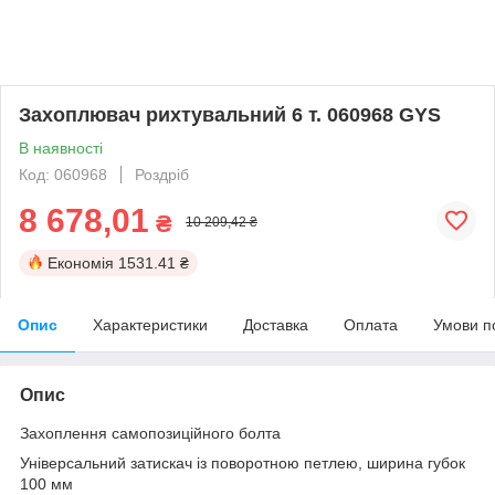
Захоплювач рихтувальний 6 т. 060968 GYS
В наявності
Код: 060968
Роздріб
8 678,01
₴
10 209,42 ₴
Економія
1531.41 ₴
Опис
Характеристики
Доставка
Оплата
Умови п
Опис
Захоплення самопозиційного болта
Універсальний затискач із поворотною петлею, ширина губок
100 мм