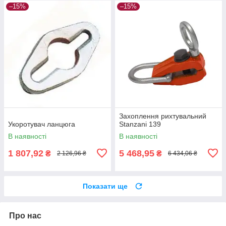
–15%
–15%
Захоплення рихтувальний
Укоротувач ланцюга
Stanzani 139
В наявності
В наявності
1 807,92
5 468,95
₴
₴
2 126,96 ₴
6 434,06 ₴
Показати ще
Про нас