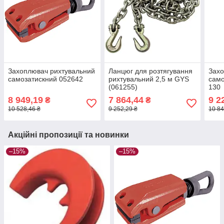
Захоплювач рихтувальний
Ланцюг для розтягування
Захо
самозатискний 052642
рихтувальний 2,5 м GYS
само
(061255)
130
8 949,19
7 864,44
9 2
₴
₴
10 528,46 ₴
9 252,29 ₴
10 84
Акційні пропозиції та новинки
–15%
–15%