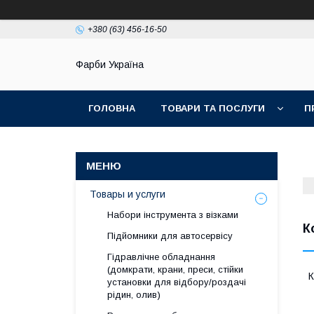
+380 (63) 456-16-50
Фарби Україна
ГОЛОВНА
ТОВАРИ ТА ПОСЛУГИ
П
Товары и услуги
Набори інструмента з візками
К
Підйомники для автосервісу
Гідравлічне обладнання
(домкрати, крани, преси, стійки
К
установки для вiдбору/роздачi
рiдин, олив)