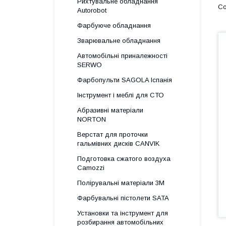
Рихтувальне обладнання
Autorobot
Фарбуюче обладнання
Зварювальне обладнання
Автомобільні приналежності
SERWO
Фарбопульти SAGOLA Іспанія
Інструмент і меблі для СТО
Абразивні матеріали
NORTON
Верстат для проточки
гальмівних дисків CANVIK
Подготовка сжатого воздуха
Camozzi
Полірувальні матеріали 3М
Фарбувальні пістолети SATA
Установки та інструмент для
розбирання автомобільних